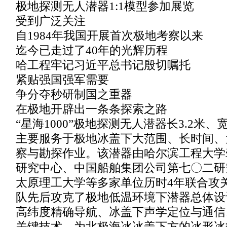
极地探测无人潜器1:1模型参加展览
受到广泛关注
自1984年我国开展首次极地考察以来
迄今已走过了40年的光辉历程
哈工程牢记习近平总书记殷切嘱托
紧贴强国强军需要
争分夺秒研制国之重器
在极地开辟出一条条探索之路
“星海1000”极地探测无人潜器长3.2米、宽
主要服务于极地冰盖下大范围、长时间、
察与勘探作业。该潜器由哈尔滨工程大学
研究中心、中国船舶集团公司第七〇二研
太原理工大学等多家单位历时4年联合攻
队先后攻克了极地低温环境下潜器总体设
高纬度精确导航、冰盖下声学定位与通信
关键技术，为北极海冰冰盖下方的冰形冰