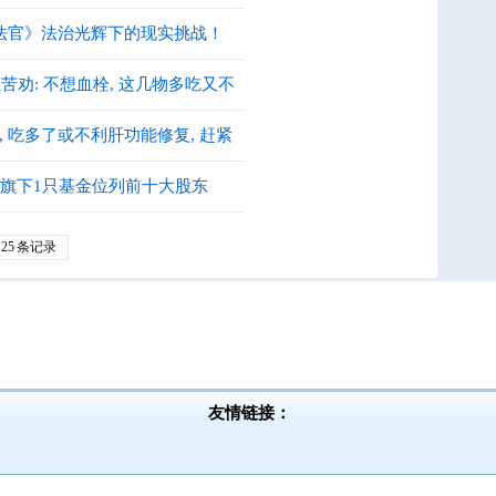
法官》法治光辉下的现实挑战！
苦劝: 不想血栓, 这几物多吃又不
, 吃多了或不利肝功能修复, 赶紧
旗下1只基金位列前十大股东
25
条记录
友情链接：