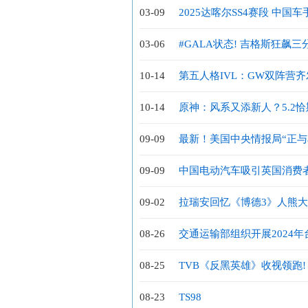
03-09
2025达喀尔SS4赛段 中
03-06
#GALA状态! 吉格斯狂飙三分
10-14
第五人格IVL：GW双阵营
10-14
原神：风系又添新人？5.2
09-09
最新！美国中央情报局“正与
这些美国人，已禁止2000多名美国人
09-09
中国电动汽车吸引英国消费
09-02
拉瑞安回忆《博德3》人熊
08-26
交通运输部组织开展2024
08-25
TVB《反黑英雄》收视领跑
抉择
08-23
TS98