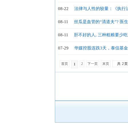
08-22
法律与人性的较量：《执行
08-11
丝瓜是血管的“清道夫”? 医生
贵
08-11
肝不好的人, 三种粗粮要少吃
了解
07-29
华媒控股连跌3天，泰信基金
首页
2
下一页
末页
共
2
页
1