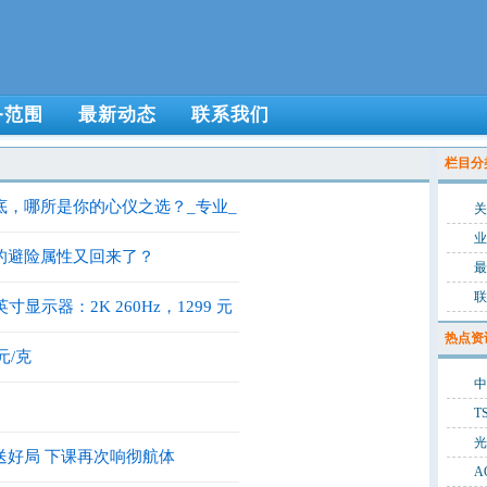
务范围
最新动态
联系我们
栏目分
底，哪所是你的心仪之选？_专业_
关
业
的避险属性又回来了？
最
联
英寸显示器：2K 260Hz，1299 元
热点资
元/克
中
T
送好局 下课再次响彻航体