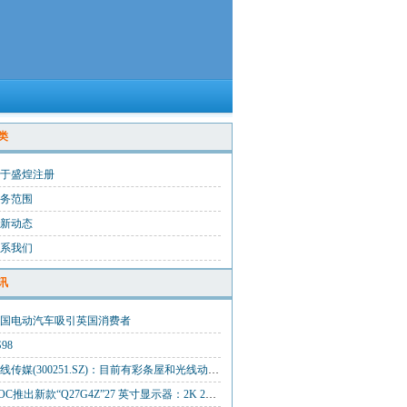
类
于盛煌注册
务范围
新动态
系我们
讯
国电动汽车吸引英国消费者
S98
光线传媒(300251.SZ)：目前有彩条屋和光线动画两个动画厂牌，已经具备每年推出2-3部动画电影
AOC推出新款“Q27G4Z”27 英寸显示器：2K 260Hz，1299 元