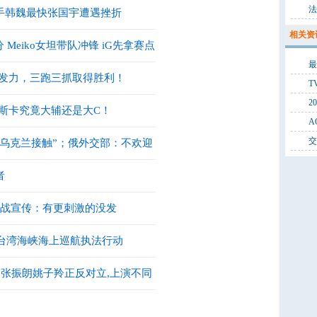
国车手韩魏最快张国宇遭遇挫折
相关资
 Meiko女坦带队冲锋 iG先拿赛点
齐发力，三跑三抓取得胜利！
恰斯卡究竟大辅还是大C！
乌克兰接触”；俄外交部：不欢迎
入境
者
大战宣传：有更刺激的没发
年台湾海峡海上巡航执法行动
! 张振朗姚子羚正反对立,上演不同