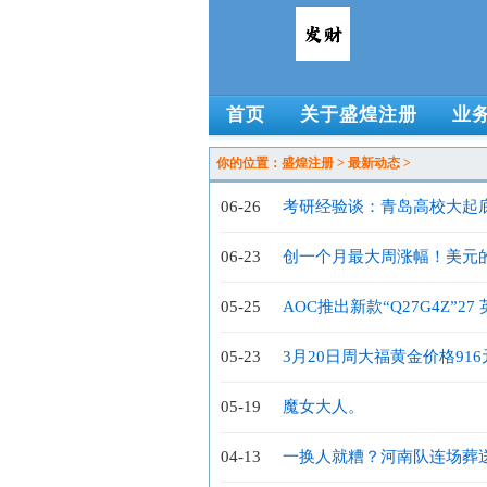
首页
关于盛煌注册
业
你的位置：
盛煌注册
>
最新动态
>
06-26
考研经验谈：青岛高校大起
院校_相对较低
06-23
创一个月最大周涨幅！美元
05-25
AOC推出新款“Q27G4Z”27 
05-23
3月20日周大福黄金价格916
05-19
魔女大人。
04-13
一换人就糟？河南队连场葬