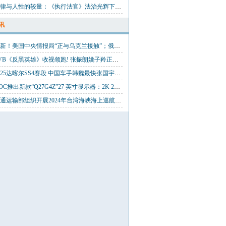
法律与人性的较量：《执行法官》法治光辉下的现实挑战！
讯
最新！美国中央情报局“正与乌克兰接触”；俄外交部：不欢迎这些美国人，已禁止2000多名美国人入境
TVB《反黑英雄》收视领跑! 张振朗姚子羚正反对立,上演不同抉择
2025达喀尔SS4赛段 中国车手韩魏最快张国宇遭遇挫折
AOC推出新款“Q27G4Z”27 英寸显示器：2K 260Hz，1299 元
交通运输部组织开展2024年台湾海峡海上巡航执法行动